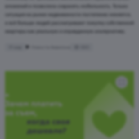
вложений и позволяла сохранять мобильность. Только
ситуация на рынке недвижимости постепенно меняется,
и всё больше людей рассматривают покупку собственной
квартиры как реальную и оправданную альтернативу.
31 мар
Новости Аквилона
663