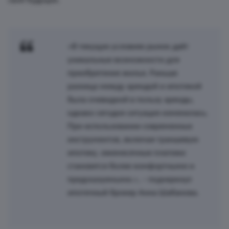
своё будущее.
«В текущих условиях рынок даёт
уникальные возможности для
приобретения жилья. Раньше
разница между арендой и ипотекой
была очевидной в пользу аренды,
однако сегодня ситуация изменилась.
При использовании современных
инструментов, включая траншевую
ипотеку, ежемесячные платежи
становятся более комфортными и
предсказуемыми.», – подчеркнул
ипотечный брокер Анна Шабанова.