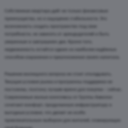
Собственная квартира даёт не только финансовые
преимущества, но и ощущение стабильности. Это
возможность создать пространство под свои
потребности, не зависеть от арендодателей и быть
уверенным в завтрашнем дне. Кроме того,
недвижимость остаётся одним из наиболее надёжных
способов сохранения и приумножения своего капитала.
Решение жилищного вопроса не стоит откладывать.
Текущие условия рынка и программы поддержки не
постоянны, поэтому лучшее время для покупки – сейчас.
Современные жилые комплексы от Группы Аквилон
сочетают комфорт, продуманную инфраструктуру и
выгодные условия, что делает их особо
привлекательным выбором для жителей, планирующих