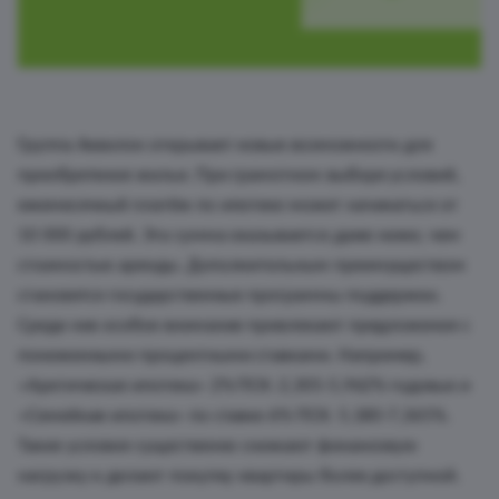
Группа Аквилон открывает новые возможности для
приобретения жилья. При грамотном выборе условий,
ежемесячный платёж по ипотеке может начинаться от
10 000 рублей. Эта сумма оказывается даже ниже, чем
стоимостью аренды. Дополнительным преимуществом
становятся государственные программы поддержки.
Среди них особое внимание привлекают предложения с
пониженными процентными ставками. Например,
«Арктическая ипотека» 2% ПСК:
2,305-5,962% годовых и
«Семейная ипотека» по ставке 6% ПСК: 5,180-7,365%.
Такие условия существенно снижают финансовую
нагрузку и делают покупку квартиры более доступной.