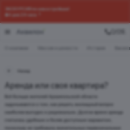
ЭКСКУРСИЯ по новостройкам!
4 дня 24 часа
О компании
Миссия и ценности
История
Ваканс
Назад
Аренда или своя квартира?
Всё больше жителей Архангельской области
задумываются о том, как решить жилищный вопрос
наиболее выгодно и рационально. Долгое время аренда
считалась удобным и более доступным вариантом,
поскольку не требовала значительных первоначальных