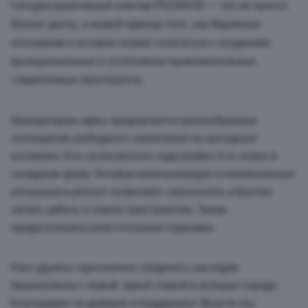
Сегодня креативный кластер PIVZAVOD — это не просто
бизнес-центр, а живой пример того, как бережное
отношение к истории может сочетаться с созданием
функциональных и эстетически привлекательных
современных пространств.
Арендаторам здесь предлагаются разнообразные
помещения свободного назначения по выгодным
условиям. Есть возможность надстройки 2-го этажа в
складских цехах. Готовые коммуникации и минимальные
вложения в ремонт позволяют сэкономить и быстро
начать работу в новом пространстве. Также
предусмотрена вместительная парковка.
Нам удалось гармонично соединить наследие
Архангельска с новой, яркой главой в истории города.
Благодарим за доверие и поддержку! Вместе мы