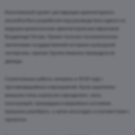
Комплексный проект реставрации архитектурного
ансамбля был разработан под руководством одного из
ведущих архангельских архитекторов-реставраторов
Владимира Титова. Проект получил положительное
заключение государственной историко-культурной
экспертизы, причем Группа Аквилон проводила ее
дважды.
Строительные работы начались в 2018 году с
противоаварийных мероприятий: были укреплены
внешние стены корпусов и фундамент, часть
конструкций, пришедших в аварийное состояние,
пришлось разобрать, а затем воссоздать в соответствии с
проектом.