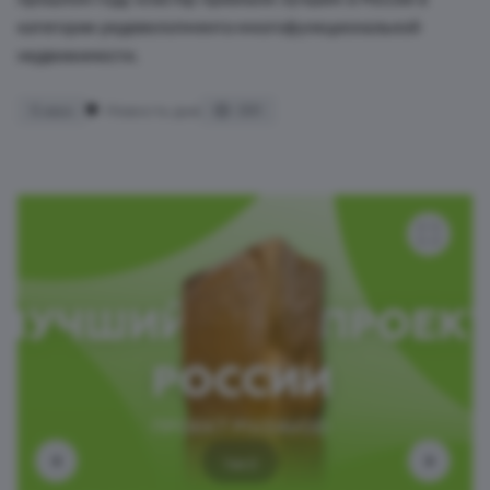
категории редевелопмента многофункциональной
недвижимости.
5 июн
Новость дня
391
1 из 2