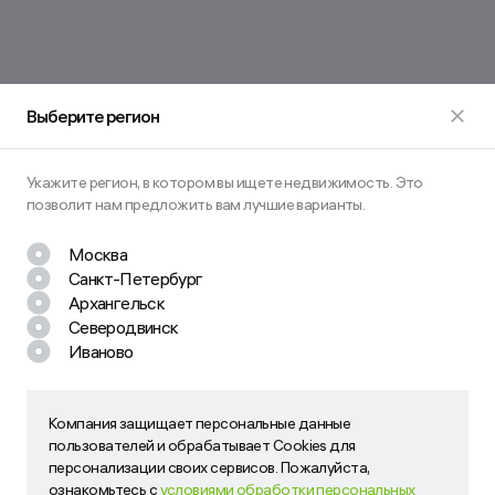
Выберите регион
Укажите регион, в котором вы ищете недвижимость. Это
позволит нам предложить вам лучшие варианты.
Москва
Санкт-Петербург
Архангельск
Северодвинск
Иваново
Остались вопросы? Задайте их
нам!
Наш менеджер свяжется с вами в ближайшее время
Компания защищает персональные данные
Компания защищает персональные данные пользователей
пользователей и обрабатывает Cookies для
и обрабатывает Cookies для персонализации своих
персонализации своих сервисов. Пожалуйста,
сервисов. Пожалуйста, ознакомьтесь с
условиями
ознакомьтесь с
условиями обработки персональных