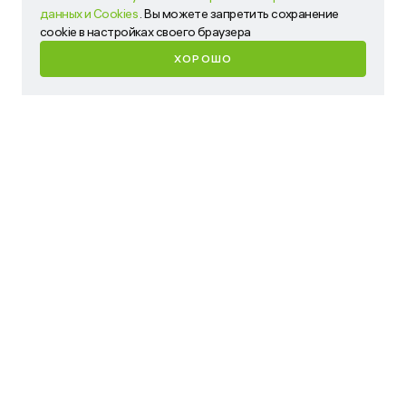
обработки персональных данных и Cookies
. Вы можете
данных и Cookies
. Вы можете запретить сохранение
запретить сохранение cookie в настройках своего
cookie в настройках своего браузера
браузера
ХОРОШО
ХОРОШО
Имя
Телефон
Ваш запрос