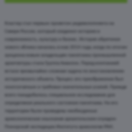
Кластер стал первым проектом редевелопмента на
Севере России, который соединил историю и
современность, культуру и бизнес. История обретения
нового облика началась в мае 2014 года, когда по итогам
аукциона новым владельцем памятника промышленной
архитектуры стала Группа Аквилон. Перед компанией
встала чрезвычайно сложная задача по восстановлению
исторического объекта. Процесс его преображения был
многоэтапным и требовал значительных усилий. Прежде
всего понадобилось специальное исследование для
определения реального состояния памятника. На его
территории были проведены необходимые
археологические изыскания архангельским отрядом
Поморской экспедиции Института археологии РАН.