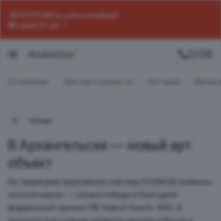
ЭКСКУРСИЯ по новостройкам!
5 дней 21 час
О компании
Миссия и ценности
История
Ваканс
Назад
В Архангельске — новый арт
объект
На территории креативного кластера PIVZAVOD появился
золотой кирпич — символ победы в Ежегодной
федеральной премии CRE Federal Awards 2025. В
прошлом году кластер признали лучшим в России в