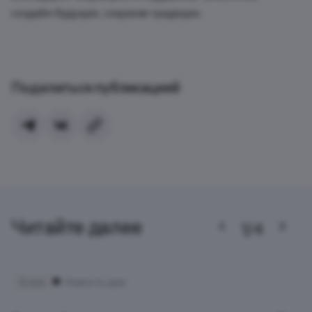
создаём будущее, сохраняя традиции.
Поделиться публикацией
Читайте далее
1/4
6 ноя
Новость дня